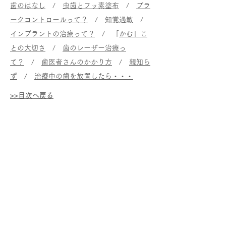
歯のはなし
/
虫歯とフッ素塗布
/
プラ
ークコントロールって？
/
知覚過敏
/
インプラントの治療って？
/ 「
かむ」こ
との大切さ
/
歯のレーザー治療っ
て？
/
歯医者さんのかかり方
/
親知ら
ず
/
治療中の歯を放置したら・・・
>>目次へ戻る
HOME
歯科医院をさがす
各種事業のご案内
地域別に検索
診療事業について
医療機関名で検索
検診事業について
予防事業について
啓発事業について
​豊能町歯科事業
イベントのご案内