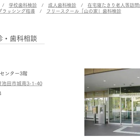
/
学校歯科検診
/
成人歯科検診
/
在宅寝たきり老人等訪問
ブラッシング指導
/
フリースクール「山の家」歯科検診
診・歯科相談
合センター3階
府池田市城南3-1-40
4