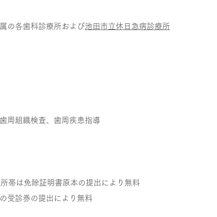
属の各歯科診療所および
池田市立休日急病診療所
歯周組織検査、歯周疾患指導
護所帯は免除証明書原本の提出により無料
の受診券の提出により無料