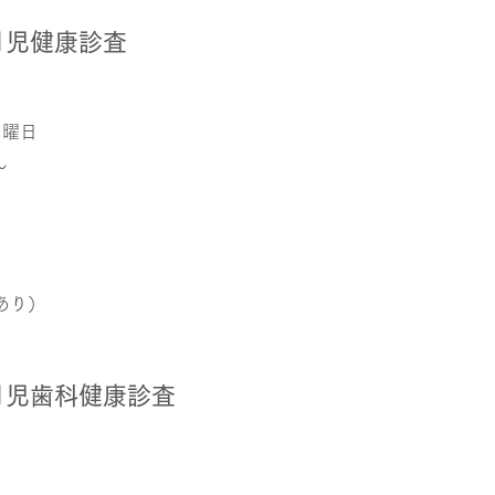
月児健康診査
月曜日
～
あり）
月児歯科健康診査