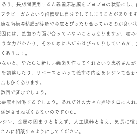
もあり、長期間使用すると義歯床粘膜をブヨブヨの状態にし、
なフラビーガムという歯槽堤に自分でしてしまうことがありま
健康な歯槽堤粘膜が樹脂や金属とぴったり合っているのが良い
原因には、義歯の内面が合っていないこともありますが、噛み
ような力がかかり、そのためにふだんはぴったりしているが、
多くあります。
わないと、やたらに新しい義歯を作ってくれという患者さんが
せを調整したり、リベースといって義歯の内面をレジンで合わ
場合も多くあります。
も数回で済むでしょう。
な要素も関係するでしょう。あれだけの大きな異物を口に入れ
を満足させねばならないのですから。
ジン、金属の固まりと考えず、人工臓器と考え、気長に慣
者さんに相談するようにしてください。