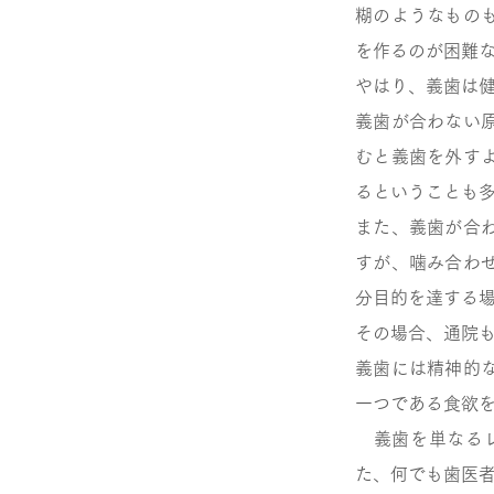
糊のようなもの
を作るのが困難
やはり、義歯は
義歯が合わない
むと義歯を外す
るということも
また、義歯が合
すが、噛み合わ
分目的を達する
その場合、通院
義歯には精神的
一つである食欲
義歯を単なるレ
た、何でも歯医