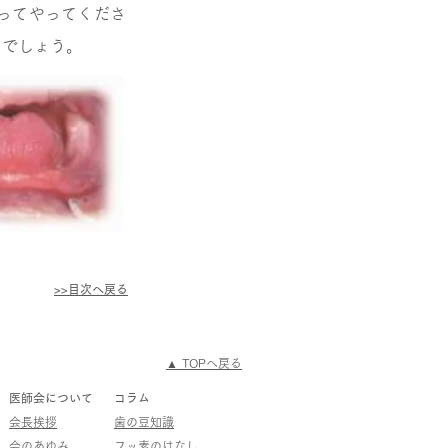
ってやってくださ
るでしょう。
>>目次へ戻る
​▲ TOPへ戻る
医師会について
コラム
会長挨拶
歯の豆知識
会のあゆみ
フッ素のはなし