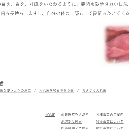
目を、胃を、肝臓をいたわるように、義歯も朝晩きれいに洗
義歯も長持ちしますし、自分の体の一部として愛情もわいてく
歯-
歯を使うときの注意
/
入れ歯を吸着させる薬
/
ガタつく入れ歯
HOME
歯科医院をさがす
各種事業のご案内
地域別に検索
診療事業について
医療機関名で検索
検診事業について