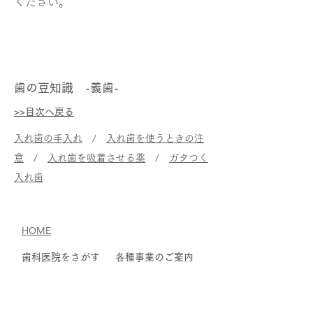
ください。
歯の豆知識 -義歯-
>>目次へ戻る
入れ歯の手入れ
/
入れ歯を使うときの注
意
/
入れ歯を吸着させる薬
/
ガタつく
入れ歯
HOME
歯科医院をさがす
各種事業のご案内
地域別に検索
診療事業について
医療機関名で検索
検診事業について