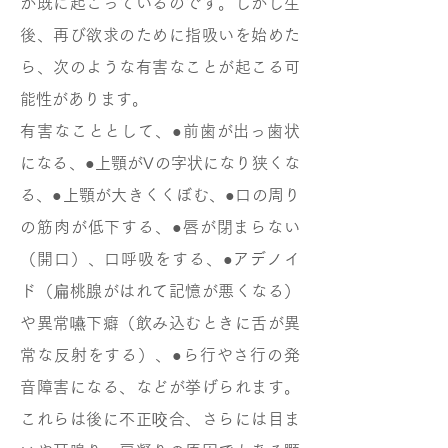
が既に起こっているのです。しかし生
後、再び欲求のために指吸いを始めた
ら、次のような有害なことが起こる可
能性があります。
有害なこととして、●前歯が出っ歯状
になる、●上顎がVの字状になり狭くな
る、●上顎が大きくくぼむ、●口の周り
の筋肉が低下する、●唇が閉まらない
（開口）、口呼吸をする、●アデノイ
ド（扁桃腺がはれて記憶が悪くなる）
や異常嚥下癖（飲み込むときに舌が異
常な反射をする）、●ら行やさ行の発
音障害になる、などが挙げられます。
これらは後に不正咬合、さらには目ま