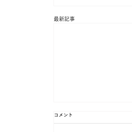
最新記事
休日歯科診療廃止のお知らせ
コメント
平素より歯科医師会の事業、活動