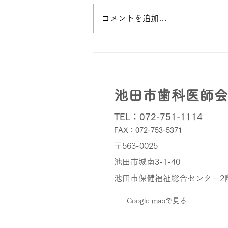
にご理解、ご協力を賜りありがと
うございます。 さて池田市から
コメントを追加…
委託を受け長年に渡って行って来
た休日歯科診療ですがこの度、市
の決定により令和７年３月をもっ
て廃止となりました。 市民の皆
様には何かとご不便ををお掛けし
ますがどうかご理解、ご了承の程
池田市歯科医師会
お願...
TEL：072-751-1114
FAX：072-753-5371
〒563-0025
池田市城南3-1-40
池田市保健福祉総合センター
Google mapで見る