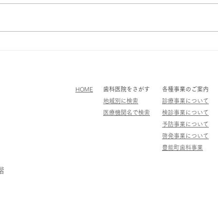
のやることリスト」開催のお
令和6年度「お口の健康教室」開
池田
催のお知らせです。 「歯科医師
をリ
知らせ
が考える健康で長生きするための
やることリスト」 講師 池田市歯
科医師会 田村康治先生 日時 令
和6年6月27日(木) 午後1時30分～
午後3時30分 場所 池田市保健福
HOME
歯科医院をさがす
各種事業のご案内
祉総合センター3階 健康教育
地域別に検索
診療事業について
室...
医療機関名で検索
検診事業について
予防事業について
啓発事業について
​豊能町歯科事業
2階