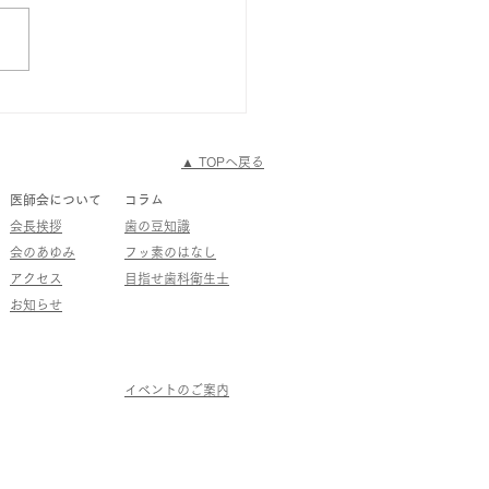
市歯科医師会のホームページ
ニューアルいたしました。
​▲ TOPへ戻る
医師会について
コラム
会長挨拶
歯の豆知識
会のあゆみ
フッ素のはなし
​アクセス
​目指せ歯科衛生士
​​お知らせ
イベントのご案内