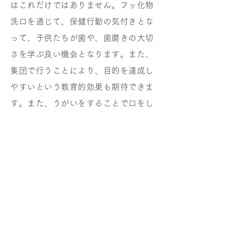
はこれだけではありません。フッ化物
洗口を通じて、保健行動の気付きとな
って、子供たちが歯や、歯磨きの大切
さを学ぶ良い機会となります。また、
集団で行うことにより、目的を達成し
やすいという教育的効果も期待できま
す。また、うがいをすることで口をし
っかり閉じる習慣ができ、口腔機能の
発達を促し、ひいては口呼吸・食べこ
ぼし・よだれ・いびき・歯並び・口
臭・虫歯・歯肉炎・風邪・・・などの
予防にもつながります。これら二次的
な効果の他に、経費がかからず虫歯を
予防できるので歯科治療費も安くすむ