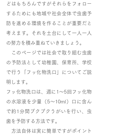
どはもちろんですがそれらをフォロー
するためにも地域や社会全体で虫歯予
防を進める環境を作ることが重要だと
考えます。それを土台にして一人一人
の努力を積み重ねていきましょう。
このページでは社会で取り組む虫歯
の予防法として幼稚園、保育所、学校
で行う「フッ化物洗口」についてご説
明します。
フッ化物洗口は、週に1～5回フッ化物
の水溶液を少量（5～10ml）口に含ん
で約1分間ブクブクうがいを行い、虫
歯を予防する方法です。
方法自体は実に簡単ですがポイント