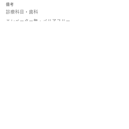
​備考
診療科目・歯科
エレベーター無・バリアフリー
医療法人 旭ヶ丘ホリクリニック歯科
大阪府池田市旭丘2-10-2
住所
072-762-9888
TEL
https://asahigaoka-clinic.ne.jp
WEB